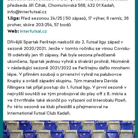
předseda Jiří Čihák, Chomutovská 568, 432 01 Kadaň,
info@interfutsal.cz
1.liga:
Před sezonou 24/25 | 50 zápasů, 17 výher, 6 remíz, 26
proher, skóre 203:254, 57 bodů
Web:
interfutsal.cz
Dřívější Spartak Perštejn naskočil do 2. Futsal ligy západ v
sezoně 2020/2021. Jenže v tomto ročníku se vinou Covidu-
19 odehrály jen tři zápasy. Pak byla sezona předčasně
ukončena. Spartak jednou vyhrál a dvakrát prohrál. Nicméně
v následující sezoně 2021/2022 se Perštejnu dařilo mnohem
lépe. V přímém souboji o prvenství vyhrál na palubovce
Krupky a ovládl západní skupinu. Tým manažera Davida
Fillingera tak přijal postup do 1. Futsal ligy. V první sezoně v
nejvyšší soutěži se tým probojoval do play off z 8. místa a
ve čtvrtfinále také skončil po vyřazení od Interobalu Plzeň.
Po této sezoně se klub přesídlil a přejmenoval na
International Futsal Club Kadaň.