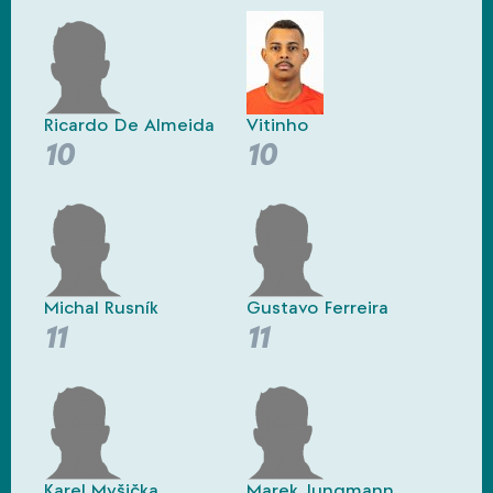
Ricardo De Almeida
Vitinho
10
10
Michal Rusník
Gustavo Ferreira
11
11
Karel Myšička
Marek Jungmann