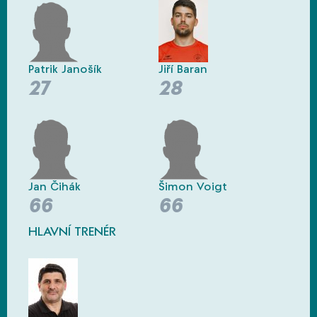
Patrik Janošík
Jiří Baran
27
28
Jan Čihák
Šimon Voigt
66
66
HLAVNÍ TRENÉR