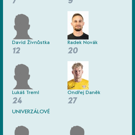
7
9
David Živnůstka
Radek Novák
12
20
Lukáš Treml
Ondřej Daněk
24
27
UNIVERZÁLOVÉ