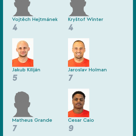
Vojtěch Hejtmánek
Kryštof Winter
4
4
Jakub Kiliján
Jaroslav Holman
5
7
Matheus Grande
Cesar Caio
7
9