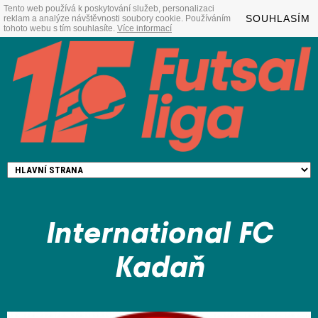
Tento web používá k poskytování služeb, personalizaci
SOUHLASÍM
reklam a analýze návštěvnosti soubory cookie. Používáním
tohoto webu s tím souhlasíte.
Více informací
International FC
Kadaň