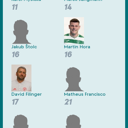
11
14
Jakub Štolc
Martin Hora
16
16
David Filinger
Matheus Francisco
17
21