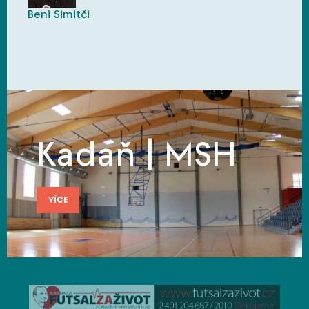
Beni Simitči
Kadaň | MSH
VÍCE